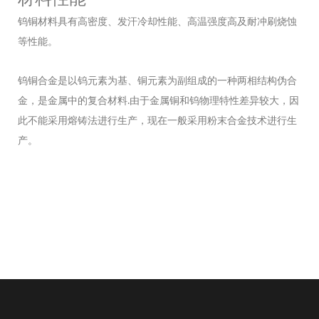
钨铜材料具有高密度、发汗冷却性能、高温强度高及耐冲刷烧蚀
等性能。
钨铜合金是以钨元素为基、铜元素为副组成的一种两相结构伪合
金，是金属中的复合材料.由于金属铜和钨物理特性差异较大，因
此不能采用熔铸法进行生产，现在一般采用粉末合金技术进行生
产。