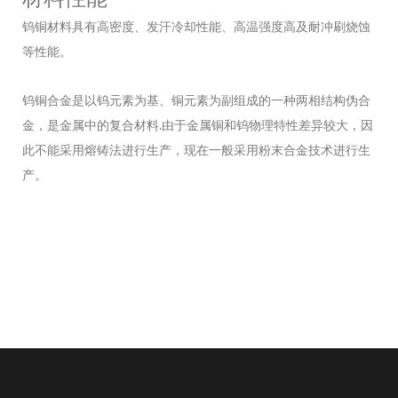
钨铜材料具有高密度、发汗冷却性能、高温强度高及耐冲刷烧蚀
等性能。
钨铜合金是以钨元素为基、铜元素为副组成的一种两相结构伪合
金，是金属中的复合材料.由于金属铜和钨物理特性差异较大，因
此不能采用熔铸法进行生产，现在一般采用粉末合金技术进行生
产。