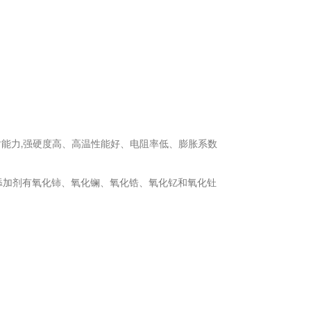
发射能力,强硬度高、高温性能好、电阻率低、膨胀系数
添加剂有氧化铈、氧化镧、氧化锆、氧化钇和氧化钍