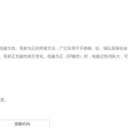
以电极为负、母材为正的焊接方法，广泛应用于不锈钢、钛、铜以及铜合金
极、母材正负极性相互变化。电极为正（EP极性）时，电极过热消耗大，
长度。
交流AC(A)