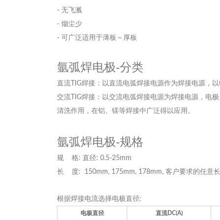
- 无飞溅
- 烟尘少
- 可广泛适用于薄板～厚板
氩弧焊电极-分类
直流TIG焊接：以直流电弧焊接电源作为焊接电源，
交流TIG焊接：以交流电弧焊接电源为焊接电源，电
清洗作用，在铝、镁等焊接中广泛得以应用。
氩弧焊电极-规格
规 格: 直径: 0.5-25mm
长 度: 150mm, 175mm, 178mm, 客户要求的任意
根据焊接电流选择电极直径:
电极直径
直流DC(A)