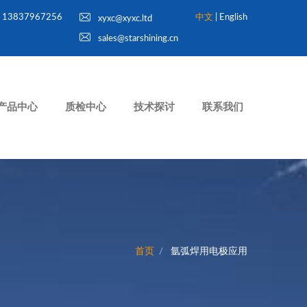
13837967256
中文
|
English
xyxc@xyxc.ltd
sales@starshining.cn
产品中心
质检中心
技术探讨
联系我们
首页
氩弧焊用电极应用