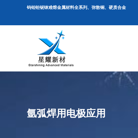
钨钼钽铌铼难熔金属材料全系列、弥散铜、硬质合金
氩弧焊用电极应用