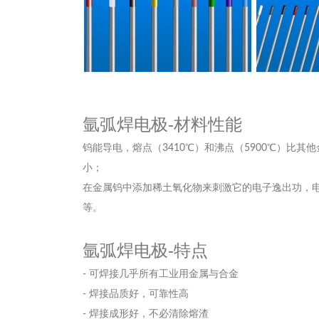
氩弧焊电极-材料性能
钨能导电，熔点（3410℃）和沸点（5900℃）比
小；
在金属钨中添加稀土氧化物来刺激它的电子逸出功，
等。
氩弧焊电极-特点
- 可焊接几乎所有工业用金属与合金
- 焊接品质好，可靠性高
- 焊接成形好，不必清除熔渣