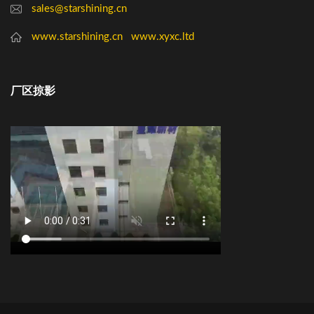
sales@starshining.cn
www.starshining.cn
www.xyxc.ltd
厂区掠影