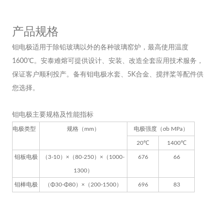
产品规格
钼电极适用于除铅玻璃以外的各种玻璃窑炉，最高使用温度
1600℃。安泰难熔可提供设计、安装、改造全套应用技术服务，
保证客户顺利投产。备有钼电极水套、5K合金、搅拌桨等配件供
您选择。
钼电极主要规格及性能指标
电极类型
规格（mm）
电极强度（σb MPa）
20℃
1400℃
钼板电极
（3-10）×（80-250）×（1000-
676
66
1300）
钼棒电极
（Φ30-Φ80）×（200-1500）
696
83