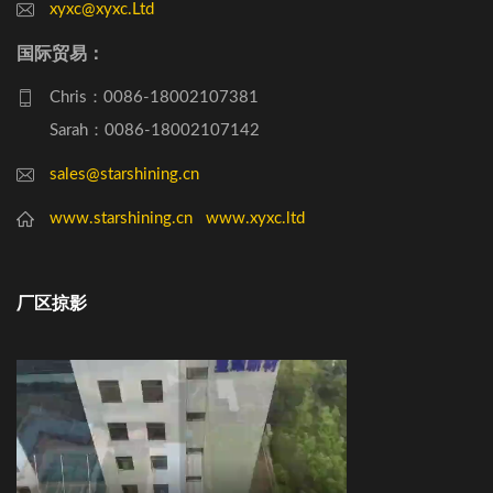
xyxc@xyxc.Ltd
国际贸易：
Chris：0086-18002107381
Sarah：0086-18002107142
sales@starshining.cn
www.starshining.cn
www.xyxc.ltd
厂区掠影