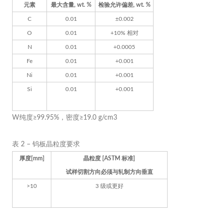
元素
最大含量, wt. %
检验允许偏差, wt. %
C
0.01
±0.002
O
0.01
+10% 相对
N
0.01
+0.0005
Fe
0.01
+0.001
Ni
0.01
+0.001
Si
0.01
+0.001
W纯度≥99.95%，密度≥19.0 g/cm3
表 2 – 钨板晶粒度要求
厚度[mm]
晶粒度 [ASTM 标准]
试样切割方向必须与轧制方向垂直
>10
3 级或更好