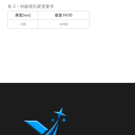
表 3 – 钨板维氏硬度要求
厚度[mm]
硬度 HV30
>10
≥410