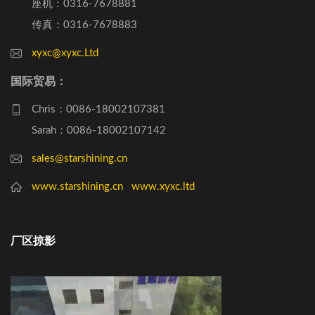
座机：0316-7678881
传真：0316-7678883
xyxc@xyxc.Ltd
国际贸易：
Chris：0086-18002107381
Sarah：0086-18002107142
sales@starshining.cn
www.starshining.cn
www.xyxc.ltd
厂区掠影