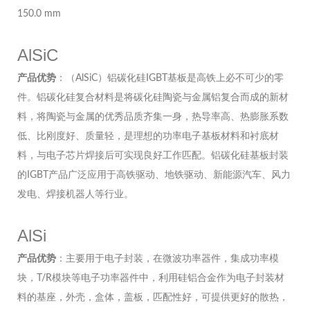
150.0 mm
AlSiC
产品优势
：（AlSiC）铝碳化硅IGBT基板是高铁上必不可少的零
件。铝碳化硅复合材料是将碳化硅陶瓷与金属铝复合而成的新材
料，将陶瓷与金属的优秀品质齐集一身，热导率高、热膨胀系数
低、比刚度好、质量轻，是理想的功率电子基板材料和衬底材
料，与电子芯片焊接后可实现良好工作匹配。铝碳化硅基板封装
的IGBT产品广泛应用于高铁驱动、地铁驱动、新能源汽车、风力
发电、焊接机器人等行业。
AlSi
产品优势
：主要用于电子封装，在微波功率器件，集成功率模
块，T/R模块等电子功率器件中，利用硅铝合金作为电子封装材
料的基座，外壳，盒体，盖板，匹配性好，可提供更好的散热，