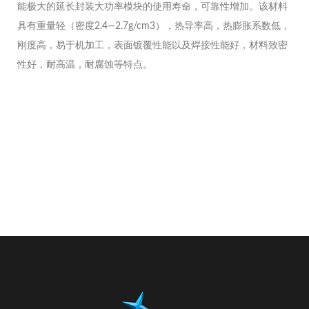
能极大的延长封装大功率模块的使用寿命，可靠性增加。该材料
具有重量轻（密度2.4—2.7g/cm3），热导率高，热膨胀系数低，
刚度高，易于机加工，表面镀覆性能以及焊接性能好，材料致密
性好，耐高温，耐腐蚀等特点。