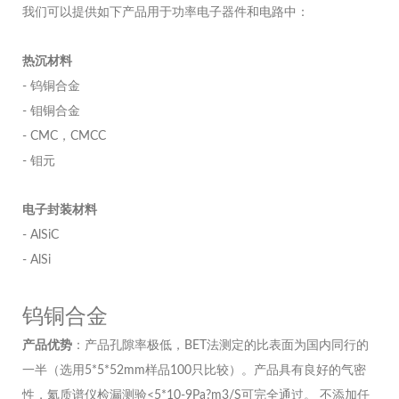
我们可以提供如下产品用于功率电子器件和电路中：
热沉材料
- 钨铜合金
- 钼铜合金
- CMC，CMCC
- 钼元
电子封装材料
- AlSiC
- AlSi
钨铜合金
产品优势
：产品孔隙率极低，BET法测定的比表面为国内同行的
一半（选用5*5*52mm样品100只比较）。产品具有良好的气密
性，氦质谱仪检漏测验<5*10-9Pa?m3/S可完全通过。 不添加任