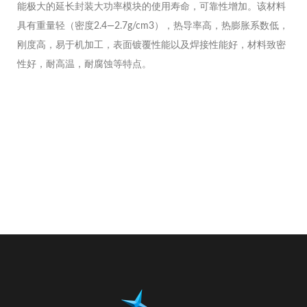
能极大的延长封装大功率模块的使用寿命，可靠性增加。该材料
具有重量轻（密度2.4—2.7g/cm3），热导率高，热膨胀系数低，
刚度高，易于机加工，表面镀覆性能以及焊接性能好，材料致密
性好，耐高温，耐腐蚀等特点。