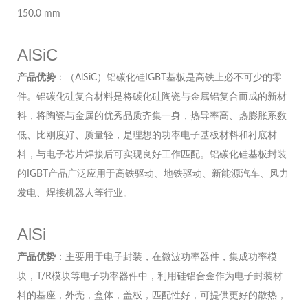
150.0 mm
AlSiC
产品优势
：（AlSiC）铝碳化硅IGBT基板是高铁上必不可少的零
件。铝碳化硅复合材料是将碳化硅陶瓷与金属铝复合而成的新材
料，将陶瓷与金属的优秀品质齐集一身，热导率高、热膨胀系数
低、比刚度好、质量轻，是理想的功率电子基板材料和衬底材
料，与电子芯片焊接后可实现良好工作匹配。铝碳化硅基板封装
的IGBT产品广泛应用于高铁驱动、地铁驱动、新能源汽车、风力
发电、焊接机器人等行业。
AlSi
产品优势
：主要用于电子封装，在微波功率器件，集成功率模
块，T/R模块等电子功率器件中，利用硅铝合金作为电子封装材
料的基座，外壳，盒体，盖板，匹配性好，可提供更好的散热，