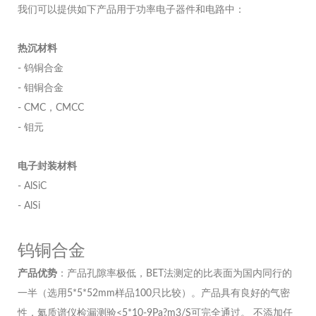
我们可以提供如下产品用于功率电子器件和电路中：
热沉材料
- 钨铜合金
- 钼铜合金
- CMC，CMCC
- 钼元
电子封装材料
- AlSiC
- AlSi
钨铜合金
产品优势
：产品孔隙率极低，BET法测定的比表面为国内同行的
一半（选用5*5*52mm样品100只比较）。产品具有良好的气密
性，氦质谱仪检漏测验<5*10-9Pa?m3/S可完全通过。 不添加任