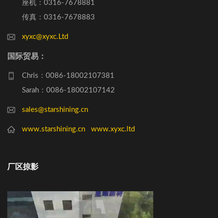
座机：0316-7678881
传真：0316-7678883
xyxc@xyxc.Ltd
国际贸易：
Chris：0086-18002107381
Sarah：0086-18002107142
sales@starshining.cn
www.starshining.cn
www.xyxc.ltd
厂区掠影