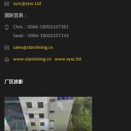
xyxc@xyxc.Ltd
国际贸易：
Chris：0086-18002107381
Sarah：0086-18002107142
sales@starshining.cn
www.starshining.cn
www.xyxc.ltd
厂区掠影