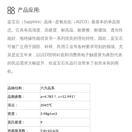
产品应用:
蓝宝石（Sapphire）晶体--是氧化铝（Al2O3）最基本的单晶形
态。它具有高强度、高硬度、耐高温、耐磨擦、耐腐蚀、透光性
能好、电绝缘性能优良等一系列优良的理化特性。因此，蓝宝石
可被广泛用于国防、科研、民用工业等各种要求苛刻的领域。尤
其是近五年来，以LED照明衬底和消费类电子触摸屏为典型代表
的民品需求大幅提升，给蓝宝石长晶行业带来了前所未有的商
机。
晶格结构：
六方晶系
晶胞参数：
a=4.785 ? , c=12.991?
溶点：
2045℃
密度：
3.98g/cm3
莫氏硬度：
9
热膨胀系数：
5.8×10-6/K