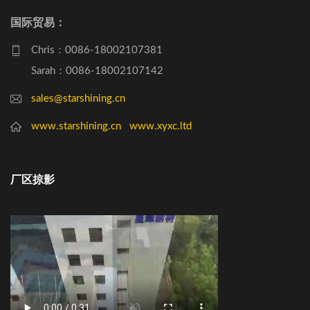
国际贸易：
Chris：0086-18002107381
Sarah：0086-18002107142
sales@starshining.cn
www.starshining.cn
www.xyxc.ltd
厂区掠影