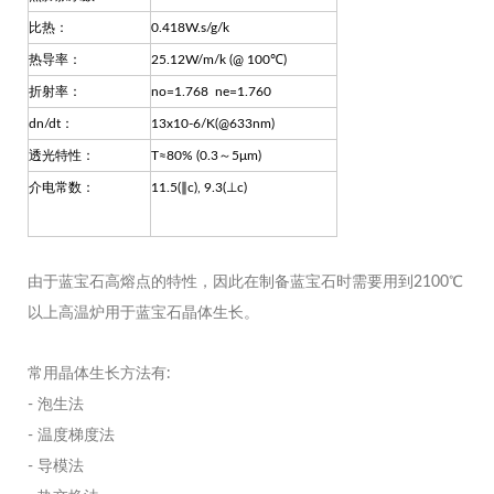
比热：
0.418W.s/g/k
热导率：
25.12W/m/k (@ 100℃)
折射率：
no=1.768 ne=1.760
dn/dt：
13x10-6/K(@633nm)
透光特性：
T≈80% (0.3～5μm)
介电常数：
11.5(∥c), 9.3(⊥c)
由于蓝宝石高熔点的特性，因此在制备蓝宝石时需要用到2100℃
以上高温炉用于蓝宝石晶体生长。
常用晶体生长方法有:
- 泡生法
- 温度梯度法
- 导模法