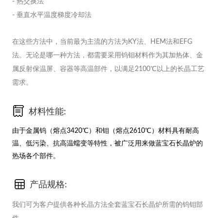
- 热交换法
- 垂直水平温度梯度冷却法
在这些方法中，当前最为主流的方法为KY法、HEM法和EFG
法。无论是哪一种方法，都需要采用钨钼材料作为其加热体、金
属反射保温屏、容器等高温部件，以满足2100℃以上的长晶工艺
需求。
材料性能:
由于金属钨（熔点3420℃）和钼（熔点2610℃）材料具有耐高
温、低污染、抗高温蠕变等特性，被广泛用来做蓝宝石长晶炉的
热场各个部件。
产品规格:
我们可为客户提供各种长晶方法全套蓝宝石长晶炉所需的钨钼部