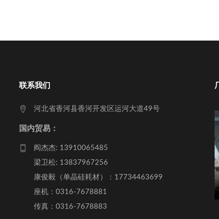
联系我们
河北省香河县香河开发区运河大道49号
国内贸易：
阎杰杰: 13910065485
梁卫松: 13837967256
康俊毅（单晶硅耗材）：17734463699
座机：0316-7678881
传真：0316-7678883