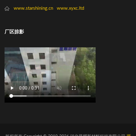
www.starshining.cn
www.xyxc.ltd
厂区掠影