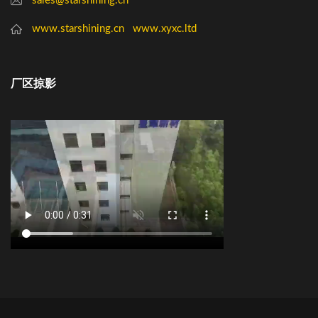
sales@starshining.cn
www.starshining.cn
www.xyxc.ltd
厂区掠影