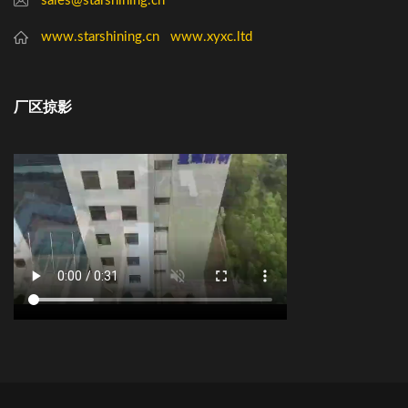
sales@starshining.cn
www.starshining.cn
www.xyxc.ltd
厂区掠影