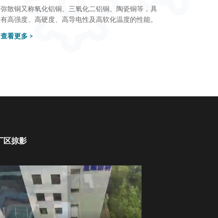
弥散铜又称氧化铝铜、三氧化二铝铜、陶瓷铜等，具
有高强度、高硬度、高导电性及高软化温度的性能。
查看更多 >
厂区掠影