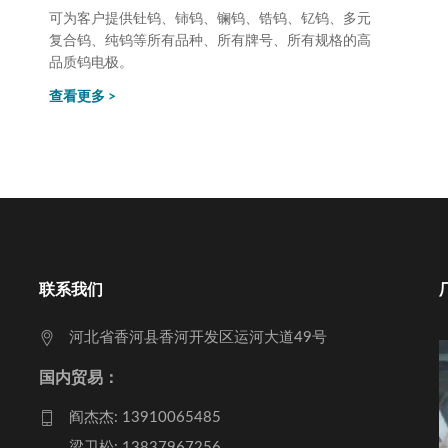
可为客户提供钍钨、铈钨、镧钨、锆钨、钇钨、多元
复合钨、纯钨等所有品种、所有牌号、所有规格的高
品质钨电极。
查看更多 >
联系我们
河北省香河县香河开发区运河大道49号
国内贸易：
阎杰杰: 13910065485
梁卫松: 13837967256